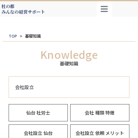
杜の都
内
みんなの経営サポート
容
を
ス
TOP
基礎知識
キッ
プ
Knowledge
基礎知識
会社設立
仙台 社労士
会社 種類 特徴
会社設立 仙台
会社設立 依頼 メリット